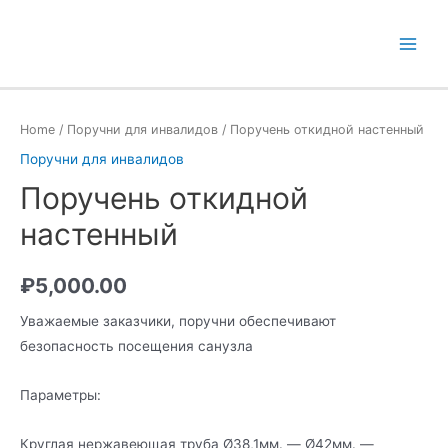
Перейти
к
Main
содержимому
Men
Home
/
Поручни для инвалидов
/ Поручень откидной настенный
Поручни для инвалидов
Поручень откидной
настенный
₽
5,000.00
Уважаемые заказчики, поручни обеспечивают
безопасность посещения санузла
Параметры:
Круглая нержавеющая труба Ø38,1мм. — Ø42мм. —