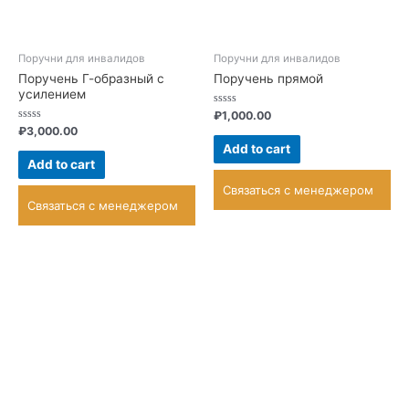
Поручни для инвалидов
Поручни для инвалидов
Поручень Г-образный с
Поручень прямой
усилением
Rated
₽
1,000.00
0
Rated
₽
3,000.00
out
0
of
Add to cart
out
5
of
Add to cart
5
Связаться с менеджером
Связаться с менеджером