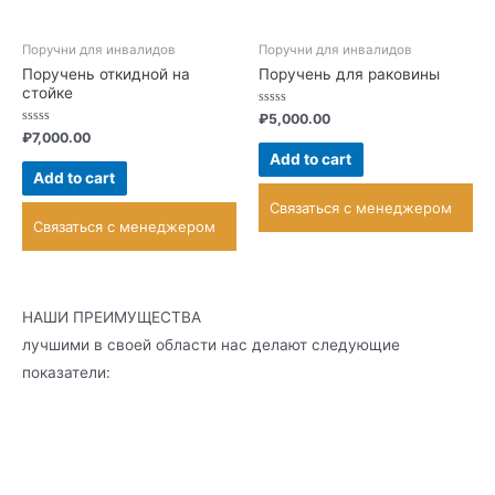
Поручни для инвалидов
Поручни для инвалидов
Поручень откидной на
Поручень для раковины
стойке
Rated
₽
5,000.00
0
Rated
₽
7,000.00
out
0
of
Add to cart
out
5
of
Add to cart
5
Связаться с менеджером
Связаться с менеджером
НАШИ ПРЕИМУЩЕСТВА
лучшими в своей области нас делают следующие
показатели: