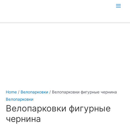
Перейти
Main
к
содержимому
Men
Home
/
Велопарковки
/ Велопарковки фигурные чернина
Велопарковки
Велопарковки фигурные
чернина