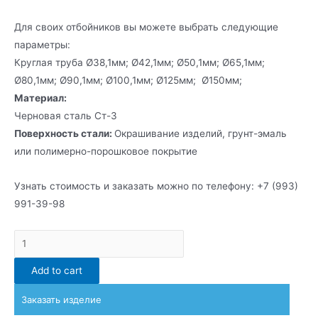
Для своих отбойников вы можете выбрать следующие
параметры:
Круглая труба Ø38,1мм; Ø42,1мм; Ø50,1мм; Ø65,1мм;
Ø80,1мм; Ø90,1мм; Ø100,1мм; Ø125мм; Ø150мм;
Материал:
Черновая сталь Ст-3
Поверхность стали:
Окрашивание изделий, грунт-эмаль
или полимерно-порошковое покрытие
Узнать стоимость и заказать можно по телефону: +7 (993)
991-39-98
Отбойники
для
Add to cart
предприятия
quantity
Заказать изделие