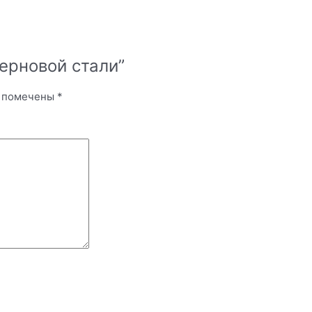
 черновой стали”
я помечены
*