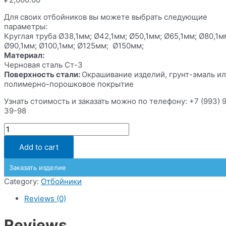
Для своих отбойников вы можете выбрать следующие
параметры:
Круглая труба Ø38,1мм; Ø42,1мм; Ø50,1мм; Ø65,1мм; Ø80,1м
Ø90,1мм; Ø100,1мм; Ø125мм; Ø150мм;
Материал:
Черновая сталь Ст-3
Поверхность стали:
Окрашивание изделий, грунт-эмаль и
полимерно-порошковое покрытие
Узнать стоимость и заказать можно по телефону: +7 (993) 
39-98
Отбойники
из
черновой
Add to cart
стали
quantity
Заказать изделие
Category:
Отбойники
Reviews (0)
Reviews