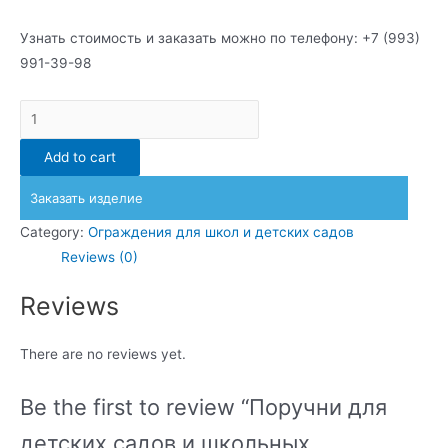
Узнать стоимость и заказать можно по телефону: +7 (993)
991-39-98
Поручни
для
Add to cart
детских
садов
Заказать изделие
и
Category:
Ограждения для школ и детских садов
школьных
Reviews (0)
учреждений
quantity
Reviews
There are no reviews yet.
Be the first to review “Поручни для
детских садов и школьных